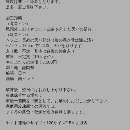
鮮度は並上～縮みとなります。
是非一度ご賞味下さい。
加工形態：
（背ロイン）
尾頭外し16ｃｍコロ→皮身を外した天パの部分
（腹ロイン）
ヘソ上→長めの天パ部分（腹の巻き骨は除去済）
ヘソ下→16ｃｍで1コロ、天パを取ります
入り数：不定（基本は背腹の片身入り）
重量：不定貫（10ｋｇ位）
キロ当たりの単価：3,500円
加工地：静岡県
船籍：日本
漁場：南インド
解凍後：翌日にはお召し上がり下さい。
冷凍保管する場合：
着後一週間を目安として、お早めにお召し上がり下さい。
家庭用冷凍庫での保管では、
まぐろの変色・乾燥が進み食味も落ちます。
ヤマト運輸のサイズ：120サイズ/15ｋｇ以内