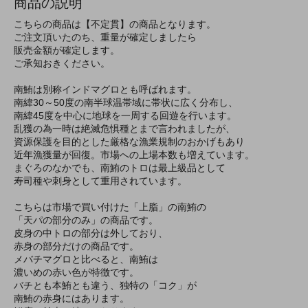
商品の説明
こちらの商品は【不定貫】の商品となります。
ご注文頂いたのち、重量が確定しましたら
販売金額が確定します。
ご承知おきください。
南鮪は別称インドマグロとも呼ばれます。
南緯30～50度の南半球温帯域に帯状に広く分布し、
南緯45度を中心に地球を一周する回遊を行います。
乱獲の為一時は絶滅危惧種とまで言われましたが、
資源保護を目的とした厳格な漁業規制のおかげもあり
近年漁獲量が回復。市場への上場本数も増えています。
まぐろのなかでも、南鮪のトロは最上級品として
寿司種や刺身として重用されています。
こちらは市場で買い付けた「上脂」の南鮪の
「天パの部分のみ」の商品です。
皮身の中トロの部分は外しており、
赤身の部分だけの商品です。
メバチマグロと比べると、南鮪は
濃いめの赤い色が特徴です。
バチとも本鮪とも違う、独特の「コク」が
南鮪の赤身にはあります。